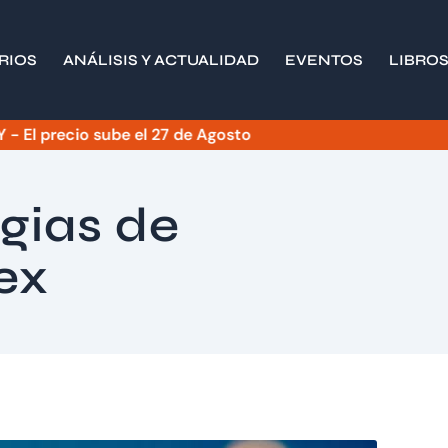
RIOS
ANÁLISIS Y ACTUALIDAD
EVENTOS
LIBRO
recio sube el 27 de Agosto
Inver
gias de
ex