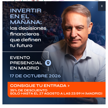
Fuente: Tradingview
Este trasvase tiene implicaciones enormes. Por
un lado, puede dar aire a los mercados chinos y
reforzar el papel de las bolsas locales como
alternativa real de inversión. Pero también abre
la puerta a riesgos: burbujas alimentadas por
expectativas poco realistas, volatilidad extrema
y el eterno interrogante sobre la intervención
regulatoria de Pekín.