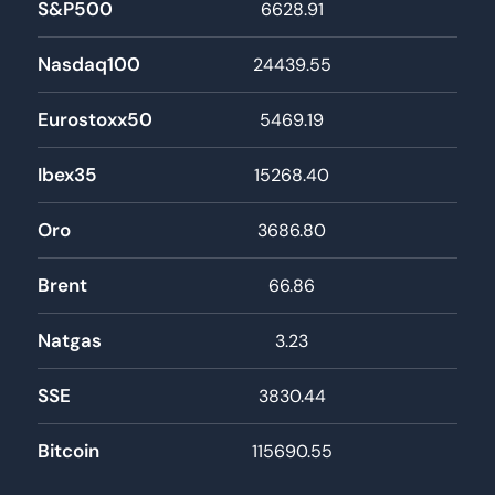
S&P500
6628.91
5
Nasdaq100
24439.55
2
Eurostoxx50
5469.19
4
Ibex35
15268.40
11
Oro
3686.80
2
Brent
66.86
Natgas
3.23
SSE
3830.44
3
Bitcoin
115690.55
93